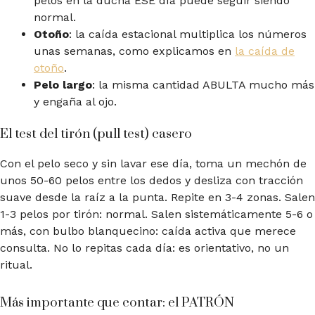
pelos en la ducha ESE día puede seguir siendo
normal.
Otoño
: la caída estacional multiplica los números
unas semanas, como explicamos en
la caída de
otoño
.
Pelo largo
: la misma cantidad ABULTA mucho más
y engaña al ojo.
El test del tirón (pull test) casero
Con el pelo seco y sin lavar ese día, toma un mechón de
unos 50-60 pelos entre los dedos y desliza con tracción
suave desde la raíz a la punta. Repite en 3-4 zonas. Salen
1-3 pelos por tirón: normal. Salen sistemáticamente 5-6 o
más, con bulbo blanquecino: caída activa que merece
consulta. No lo repitas cada día: es orientativo, no un
ritual.
Más importante que contar: el PATRÓN