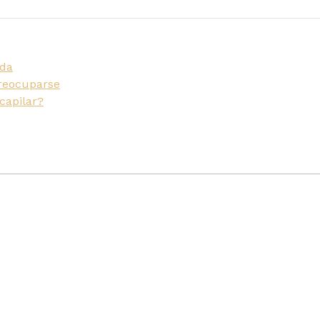
ada
preocuparse
capilar?