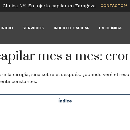
Clínica Nº1 En Injerto capilar en Zaragoza
CONTACTO
INICIO
SERVICIOS
INJERTO CAPILAR
LA CLÍNICA
 capilar mes a mes: cr
re la cirugía, sino sobre el después: ¿cuándo veré el resu
ente constantes.
Índice